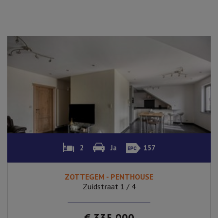
2
Ja
157
ZOTTEGEM - PENTHOUSE
Zuidstraat 1 / 4
€ 335.000