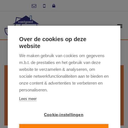
Over de cookies op deze
ZOEK IN ONS
website
AANBOD
We maken gebruik van cookies om gegevens
m.b.t. de prestaties en het gebruik van deze
website te verzamelen & analyseren, om
- Gemeente -
sociale netwerkfunctionaliteiten aan te bieden en
onze content & advertenties te verbeteren en
- Type woning -
personaliseren.
Lees meer
- Min.prijs -
- Max. prijs -
Cookie-instellingen
ZOEKEN