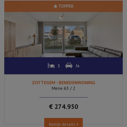
TOPPER
1
Ja
ZOTTEGEM - BENEDENWONING
Meire 63 / 2
€ 274.950
Bekijk details