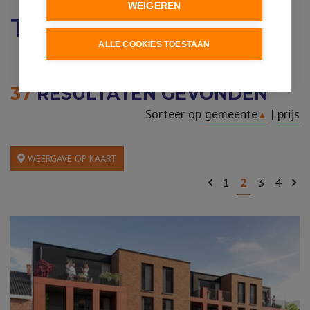
WEIGEREN
TE KOOP
ALLE COOKIES TOESTAAN
37
RESULTATEN GEVONDEN
Sorteer op
gemeente
|
prijs
▲
WEERGAVE OP KAART
1
2
3
4