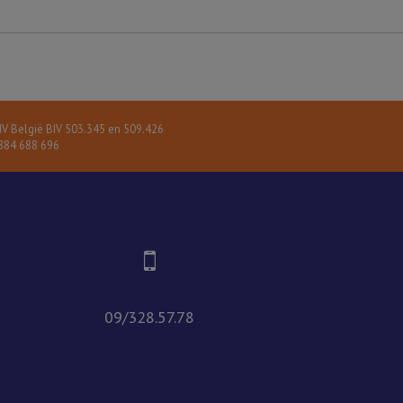
V België BIV 503.345 en 509.426
84 688 696
09/328.57.78