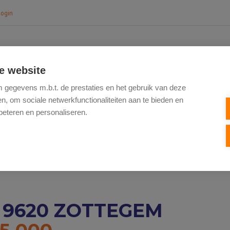
login
e website
HOME
TE KOOP
NIEUWBOUW
VERK
gegevens m.b.t. de prestaties en het gebruik van deze
, om sociale netwerkfunctionaliteiten aan te bieden en
beteren en personaliseren.
, 9620 ZOTTEGEM