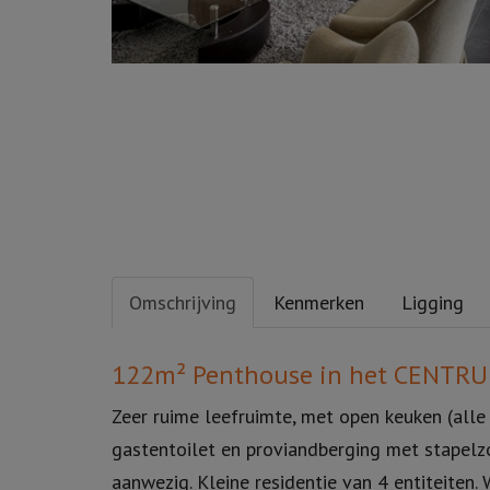
Omschrijving
Kenmerken
Ligging
Omschrijving
122m² Penthouse in het CENTRU
Zeer ruime leefruimte, met open keuken (all
gastentoilet en proviandberging met stapelz
aanwezig. Kleine residentie van 4 entiteiten.