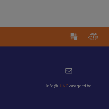
info@
JUNO
vastgoed.be