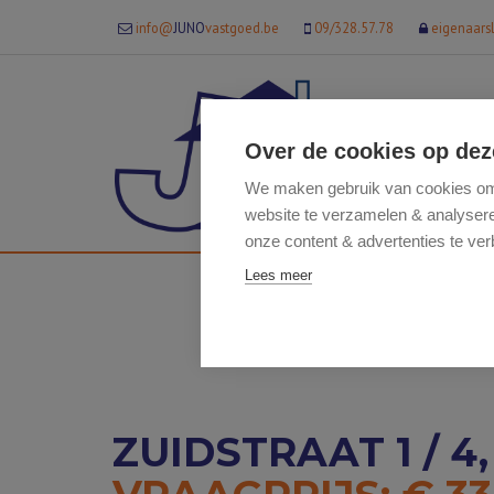
info@
JUNO
vastgoed.be
09/328.57.78
eigenaars
Over de cookies op dez
We maken gebruik van cookies om 
website te verzamelen & analyseren
onze content & advertenties te ver
Lees meer
ZUIDSTRAAT 1 / 4