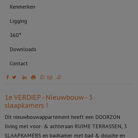
Kenmerken
Ligging
360°
Downloads
Contact
Omschrijving
1e VERDIEP - Nieuwbouw - 3
slaapkamers !
Dit nieuwbouwappartement heeft een DOORZON
living met voor- & achteraan RUIME TERRASSEN, 3
SLAAPKAMERS en badkamer met bad & douche en