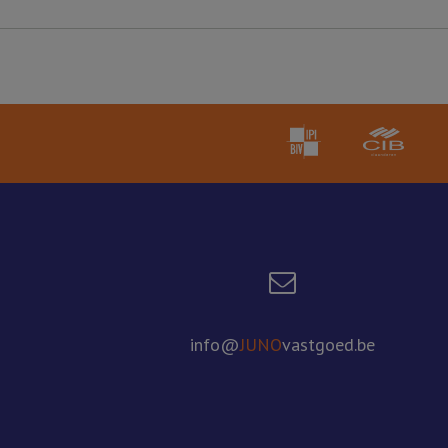
info@
JUNO
vastgoed.be