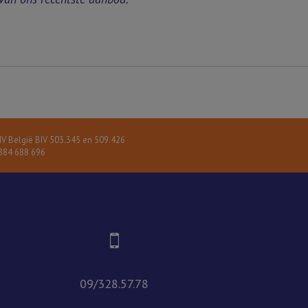
V België BIV 503.345 en 509.426
84 688 696
09/328.57.78