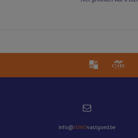
info@
JUNO
vastgoed.be