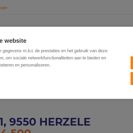
login
e website
HOME
TE KOOP
NIEUWBOUW
VERK
gegevens m.b.t. de prestaties en het gebruik van deze
, om sociale netwerkfunctionaliteiten aan te bieden en
beteren en personaliseren.
1, 9550 HERZELE