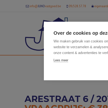
info@
JUNO
vastgoed.be
09/328.57.78
eigenaars
Over de cookies op dez
We maken gebruik van cookies om 
website te verzamelen & analyseren
onze content & advertenties te ver
Lees meer
ARESTRAAT 6 / 20