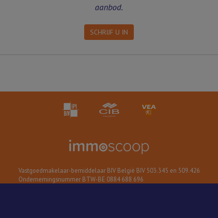
aanbod.
SCHRIJF U IN
Vastgoedmakelaar-bemiddelaar BIV België BIV 503.345 en 509.426
Ondernemingsnummer BTW-BE 0884 688 696