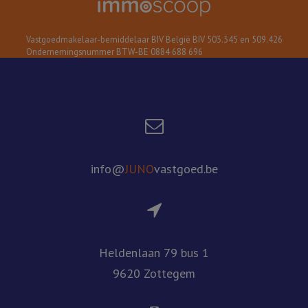
Vastgoedmakelaar-bemiddelaar BIV België BIV 503.345 en 509.426
Ondernemingsnummer BTW-BE 0884 688 696
info@
JUNO
vastgoed.be
Heldenlaan 79 bus 1
9620 Zottegem