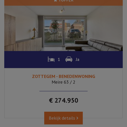
1
Ja
ZOTTEGEM - BENEDENWONING
Meire 63 / 2
€ 274.950
Bekijk details