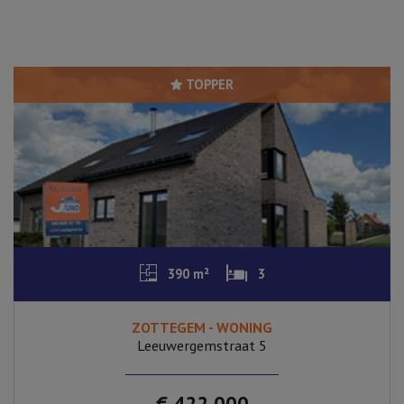
TOPPER
390 m²
3
ZOTTEGEM - WONING
Leeuwergemstraat 5
€ 422.000