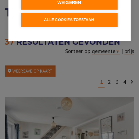
WEIGEREN
TE KOOP
ALLE COOKIES TOESTAAN
37
RESULTATEN GEVONDEN
Sorteer op
gemeente
|
prijs
▼
WEERGAVE OP KAART
1
2
3
4