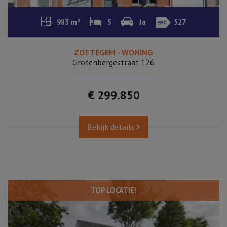
983 m²
5
Ja
527
ZOTTEGEM - WONING
Grotenbergestraat 126
€ 299.850
Bekijk details
TOP LOCATIE!