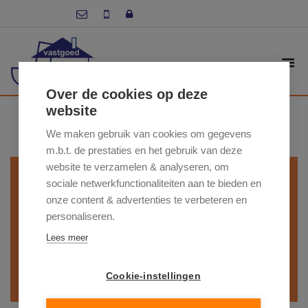
Over de cookies op deze
ZOEK IN ONS
website
AANBOD
We maken gebruik van cookies om gegevens
m.b.t. de prestaties en het gebruik van deze
website te verzamelen & analyseren, om
- Gemeente -
sociale netwerkfunctionaliteiten aan te bieden en
onze content & advertenties te verbeteren en
- Type woning -
personaliseren.
Lees meer
- Min.prijs -
- Max. prijs -
Cookie-instellingen
ZOEKEN