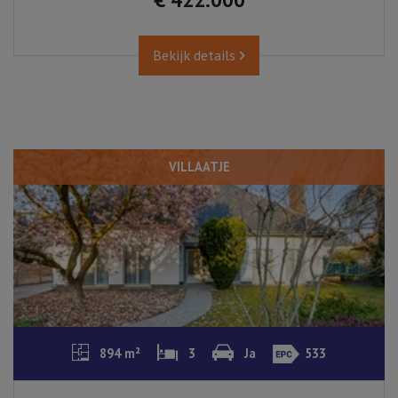
Bekijk details
VILLAATJE
894 m²
3
Ja
533