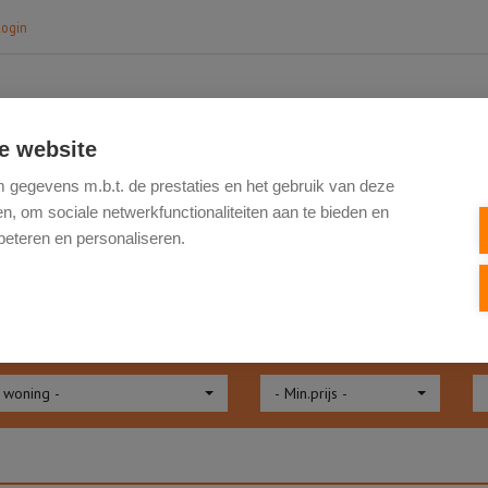
login
e website
HOME
TE KOOP
NIEUWBOUW
VERK
gegevens m.b.t. de prestaties en het gebruik van deze
, om sociale netwerkfunctionaliteiten aan te bieden en
beteren en personaliseren.
NBOD
 woning -
- Min.prijs -