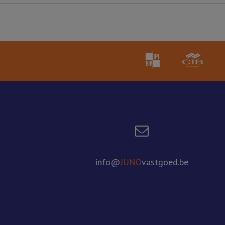
info@
JUNO
vastgoed.be