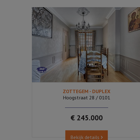
ZOTTEGEM - DUPLEX
2
Ja
247
Hoogstraat 28 / 0101
€ 245.000
Bekijk details