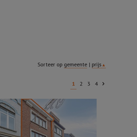
Sorteer op
gemeente
|
prijs
▲
1
2
3
4