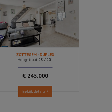
ZOTTEGEM - DUPLEX
2
Ja
189
Hoogstraat 28 / 201
€ 245.000
Bekijk details