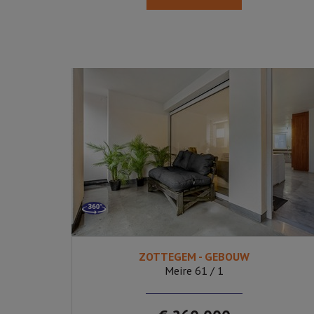
ZOTTEGEM - GEBOUW
1
Ja
59
Meire 61 / 1