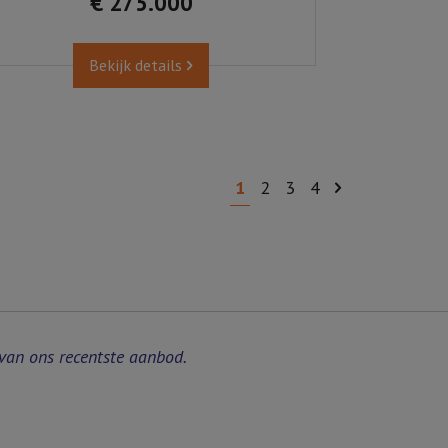
€ 275.000
Bekijk details
1
2
3
4
van ons recentste aanbod.