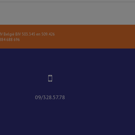
V België BIV 503.345 en 509.426
84 688 696
09/328.57.78