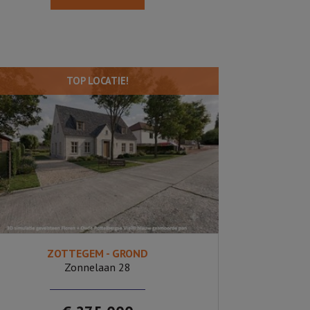
TOP LOCATIE!
ZOTTEGEM - GROND
716 m²
Ja
Zonnelaan 28