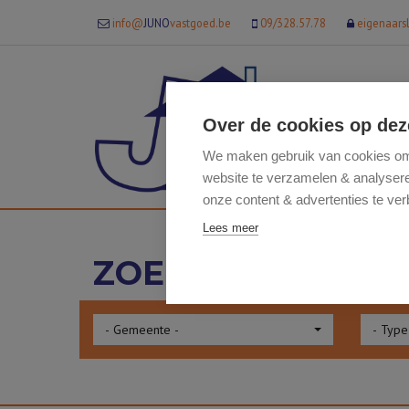
info@
JUNO
vastgoed.be
09/328.57.78
eigenaars
Over de cookies op dez
We maken gebruik van cookies om 
website te verzamelen & analyseren
onze content & advertenties te ver
Lees meer
ZOEK IN ONS AA
- Gemeente -
- Type