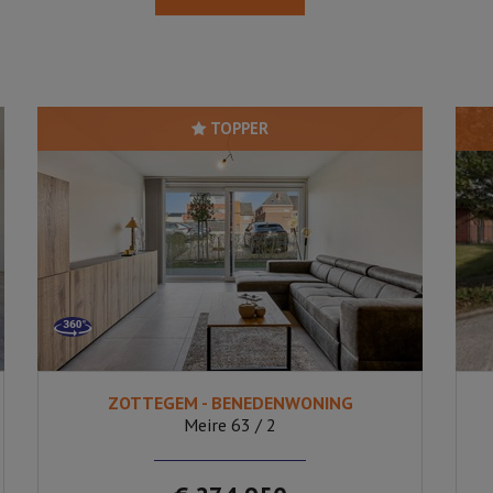
TOPPER
ZOTTEGEM - BENEDENWONING
1
Ja
Meire 63 / 2