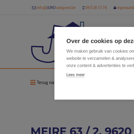
info@
JUNO
vastgoed.be
09/328.57.78
eigenaars
Over de cookies op dez
We maken gebruik van cookies om 
website te verzamelen & analyseren
onze content & advertenties te ver
Lees meer
Terug naar overzicht
MEIRE 63 / 2, 96