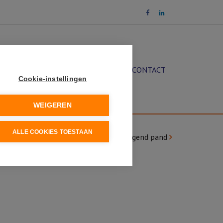
OCHT
DIENSTEN
NIEUWS
CONTACT
Cookie-instellingen
WEIGEREN
ALLE COOKIES TOESTAAN
|
Vorig pand
Volgend pand