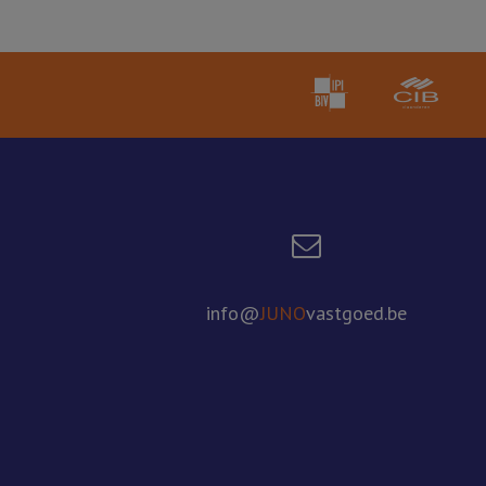
info@
JUNO
vastgoed.be