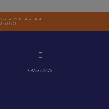
V België BIV 503.345 en 509.426
84 688 696
09/328.57.78