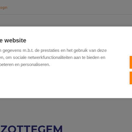
login
e website
HOME
TE KOOP
NIEUWBOUW
VERK
gegevens m.b.t. de prestaties en het gebruik van deze
, om sociale netwerkfunctionaliteiten aan te bieden en
beteren en personaliseren.
20 ZOTTEGEM