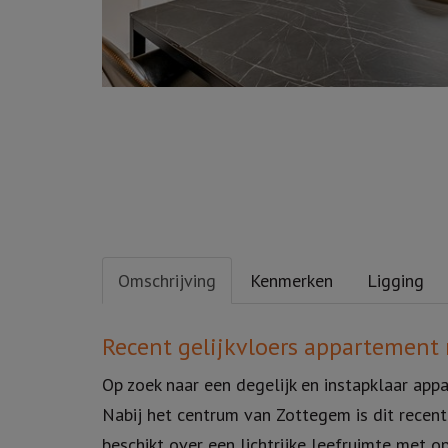
Omschrijving
Kenmerken
Ligging
Omschrijving
Recent gelijkvloers appartement 
Op zoek naar een degelijk en instapklaar app
Nabij het centrum van Zottegem is dit rece
beschikt over een lichtrijke leefruimte met 