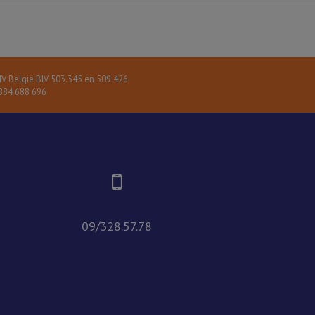
V België BIV 503.345 en 509.426
84 688 696
09/328.57.78