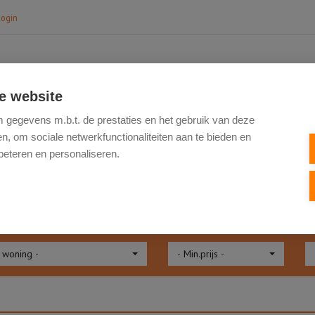
login
e website
HOME
TE KOOP
NIEUWBOUW
VERK
gegevens m.b.t. de prestaties en het gebruik van deze
, om sociale netwerkfunctionaliteiten aan te bieden en
beteren en personaliseren.
NBOD
 woning -
- Min.prijs -