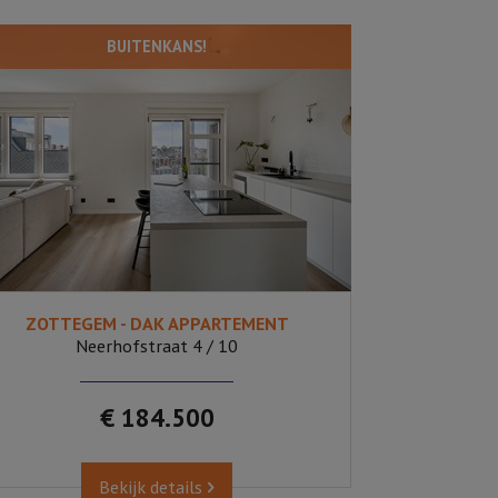
BUITENKANS!
ZOTTEGEM - DAK APPARTEMENT
1
480
Neerhofstraat 4 / 10
€ 184.500
Bekijk details