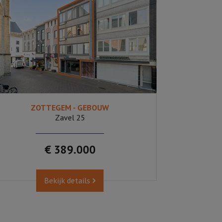
ZOTTEGEM - GEBOUW
45 m²
157
Zavel 25
€ 389.000
Bekijk details