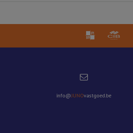
info@
JUNO
vastgoed.be