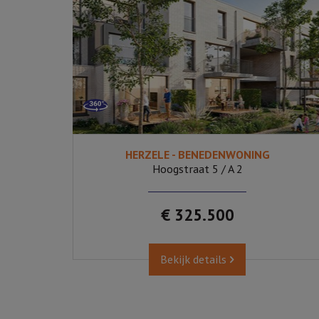
HERZELE - BENEDENWONING
2
Ja
Hoogstraat 5 / A 2
€ 325.500
Bekijk details