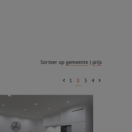
Sorteer op
gemeente
|
prijs
1
2
3
4