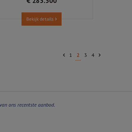
€ 285.500
Bekijk details
1
2
3
4
van ons recentste aanbod.