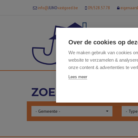
info@
JUNO
vastgoed.be
09/328.57.78
eigenaars
Over de cookies op dez
We maken gebruik van cookies om 
website te verzamelen & analyseren
onze content & advertenties te ver
Lees meer
ZOEK IN ONS AA
- Gemeente -
- Type