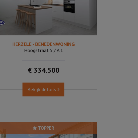
HERZELE - BENEDENWONING
2
Ja
Hoogstraat 5 / A 1
€ 334.500
Bekijk details
TOPPER