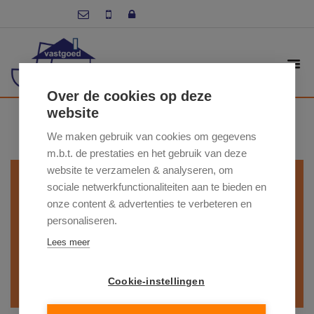
Over de cookies op deze
ZOEK IN ONS
website
AANBOD
We maken gebruik van cookies om gegevens
m.b.t. de prestaties en het gebruik van deze
website te verzamelen & analyseren, om
- Gemeente -
sociale netwerkfunctionaliteiten aan te bieden en
onze content & advertenties te verbeteren en
- Type woning -
personaliseren.
Lees meer
- Min.prijs -
- Max. prijs -
Cookie-instellingen
ZOEKEN