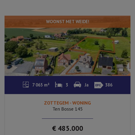
WOONST MET WEIDE!
7 065 m²
3
Ja
386
ZOTTEGEM - WONING
Ten Bosse 145
€ 485.000