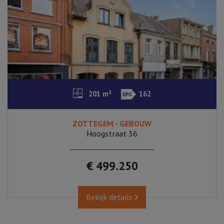
201 m²
162
ZOTTEGEM - GEBOUW
Hoogstraat 36
€ 499.250
Bekijk details