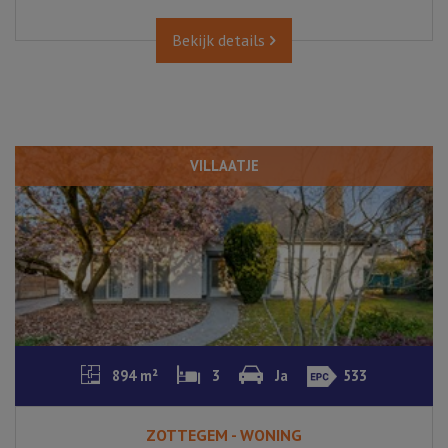
Bekijk details
VILLAATJE
894 m²
3
Ja
533
ZOTTEGEM - WONING