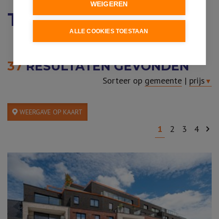
WEIGEREN
TE KOOP
ALLE COOKIES TOESTAAN
37
RESULTATEN GEVONDEN
Sorteer op
gemeente
|
prijs
▼
WEERGAVE OP KAART
1
2
3
4