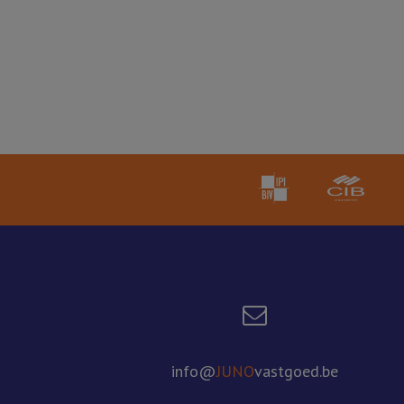
info@
JUNO
vastgoed.be