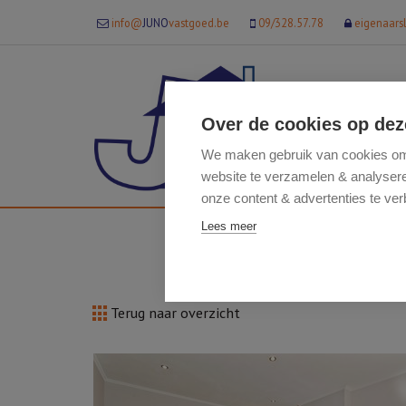
info@
JUNO
vastgoed.be
09/328.57.78
eigenaars
Over de cookies op dez
We maken gebruik van cookies om 
website te verzamelen & analyseren
onze content & advertenties te ver
Lees meer
Terug naar overzicht