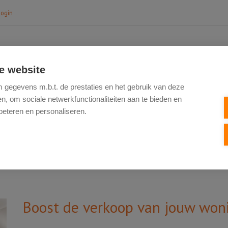
login
e website
HOME
TE KOOP
NIEUWBOUW
VERK
gegevens m.b.t. de prestaties en het gebruik van deze
, om sociale netwerkfunctionaliteiten aan te bieden en
beteren en personaliseren.
Boost de verkoop van jouw won