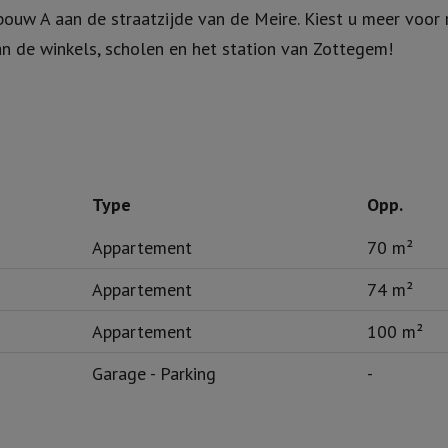
chte terrassen, .... Afgewerkt naar uw eigen keuzes. Kwalit
ledig betegeld, ...
ouw A aan de straatzijde van de Meire. Kiest u meer voor 
n de winkels, scholen en het station van Zottegem!
Type
Opp.
Appartement
70 m²
Appartement
74 m²
Appartement
100 m²
Garage - Parking
-