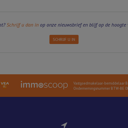
ht?
Schrijf u dan in
op onze nieuwsbrief en blijf op de hoogte 
SCHRIJF U IN
Vastgoedmakelaar-bemiddelaar BI
Ondernemingsnummer BTW-BE 08