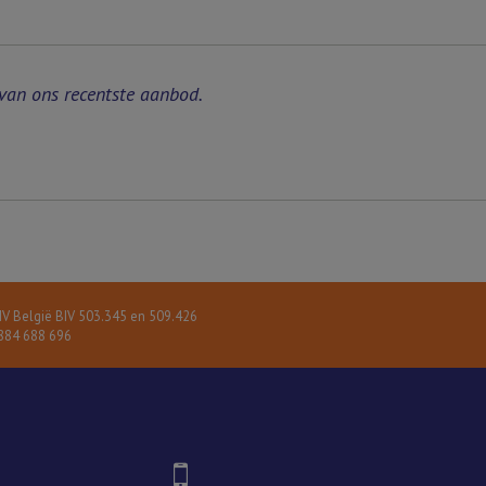
van ons recentste aanbod.
V België BIV 503.345 en 509.426
84 688 696