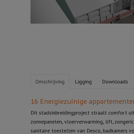
Omschrijving
Ligging
Downloads
Omschrijving
16 Energiezuinige appartemente
Dit stadsinbreidingproject straalt comfort 