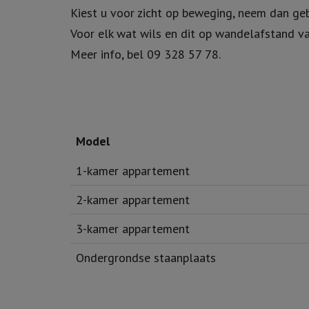
zonnepanelen, vloerverwarming, lift, zongeri
sanitaire toestellen van Desco, badkamers vol
Kiest u voor zicht op beweging, neem dan geb
Voor elk wat wils en dit op wandelafstand va
Meer info, bel 09 328 57 78.
Model
1-kamer appartement
2-kamer appartement
3-kamer appartement
Ondergrondse staanplaats