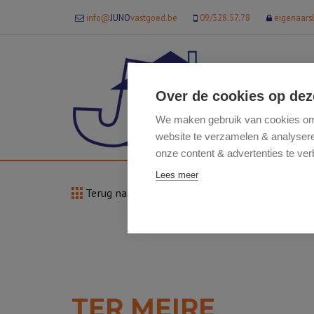
info@
JUNO
vastgoed.be
09/328.57.78
eigenaars
Over de cookies op dez
We maken gebruik van cookies om 
website te verzamelen & analyseren
onze content & advertenties te ver
Lees meer
Terug naar overzicht
TER MEIRE