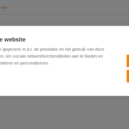
login
e website
HOME
TE KOOP
NIEUWBOUW
VERK
gegevens m.b.t. de prestaties en het gebruik van deze
, om sociale netwerkfunctionaliteiten aan te bieden en
beteren en personaliseren.