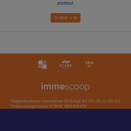
aanbod.
SCHRIJF U IN
Vastgoedmakelaar-bemiddelaar BIV België BIV 503.345 en 509.426
Ondernemingsnummer BTW-BE 0884 688 696