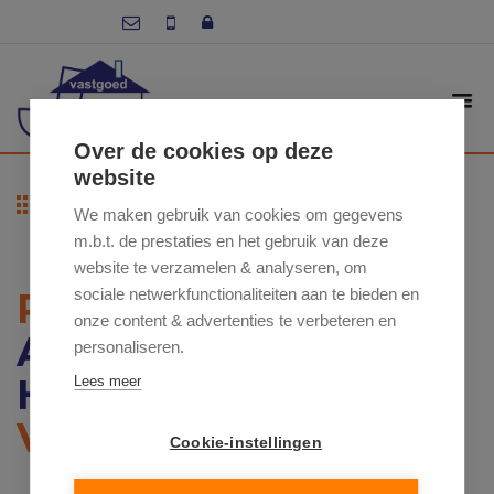
Over de cookies op deze
website
Terug naar overzicht
We maken gebruik van cookies om gegevens
m.b.t. de prestaties en het gebruik van deze
website te verzamelen & analyseren, om
RESIDENTIE WOLF
sociale netwerkfunctionaliteiten aan te bieden en
onze content & advertenties te verbeteren en
ARESTRAAT 1, 9550
personaliseren.
HERZELE
Lees meer
VERKOCHT
Cookie-instellingen