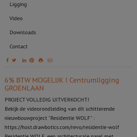
Ligging
Video
Downloads
Contact
Omschrijving
6% BTW MOGELIJK ! Centrumligging
GROENLAAN
PROJECT VOLLEDIG UITVERKOCHT!
Bekijk de videorondleiding van dit schitterende
nieuwbouwproject "Residentie WOLF" :
https://host.drawbotics.com/revo/residentie-wolf
Residentie WOLF, een architecturale parel met