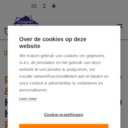
Over de cookies op deze
website
Terug naar overzicht
We maken gebruik van cookies om gegevens
m.b.t. de prestaties en het gebruik van deze
website te verzamelen & analyseren, om
RESIDENTIE STARSKY
sociale netwerkfunctionaliteiten aan te bieden en
onze content & advertenties te verbeteren en
& HUTCH
personaliseren.
HOOGSTRAAT 5, 9550
Lees meer
HERZELE
Cookie-instellingen
PRIJS VANAF €