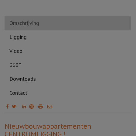
Omschrijving
Ligging
Video
360°
Downloads
Contact
Omschrijving
Nieuwbouwappartementen
CENTRUMLIGGING !