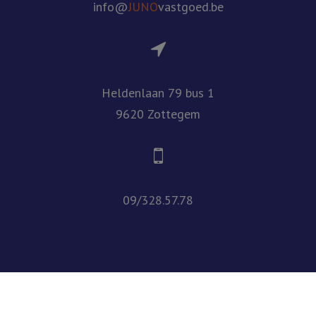
info@
JUNO
vastgoed.be
Heldenlaan 79 bus 1
9620 Zottegem
09/328.57.78
© 2026 - Juno Vastgoed -
Developed by Zabun
-
Disclaimer
-
Privacy policy