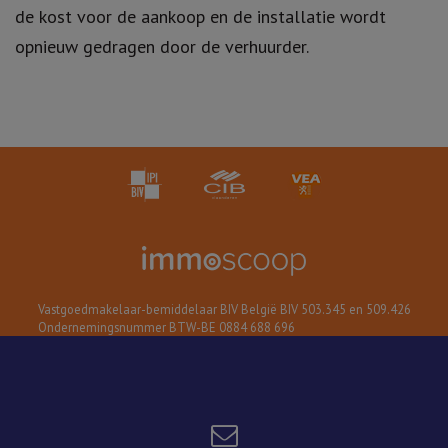
de kost voor de aankoop en de installatie wordt
opnieuw gedragen door de verhuurder.
Vastgoedmakelaar-bemiddelaar BIV België BIV 503.345 en 509.426
Ondernemingsnummer BTW-BE 0884 688 696