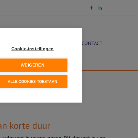
OCHT
DIENSTEN
NIEUWS
CONTACT
Cookie-instellingen
WEIGEREN
ALLE COOKIES TOESTAAN
an korte duur
urdecreet in voege geaan. Dit decreet is van