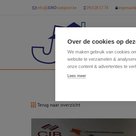
info@
JUNO
vastgoed.be
09/328.57.78
eigenaars
Over de cookies op dez
We maken gebruik van cookies om 
website te verzamelen & analyseren
onze content & advertenties te ver
Lees meer
Terug naar overzicht