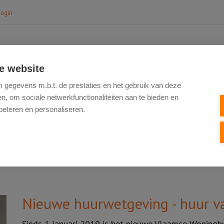
login
e website
HOME
TE KOOP
NIEUWBOUW
VERK
gegevens m.b.t. de prestaties en het gebruik van deze
, om sociale netwerkfunctionaliteiten aan te bieden en
beteren en personaliseren.
Nieuwe huurwetgeving - huur v
Sinds 1 januari 2019 is het nieuwe Vlaamse Woninghu