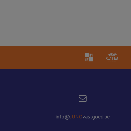
info@
JUNO
vastgoed.be