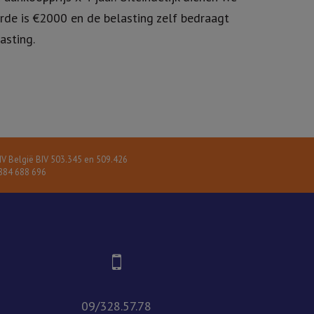
de is €2000 en de belasting zelf bedraagt
asting.
V België BIV 503.345 en 509.426
84 688 696
09/328.57.78