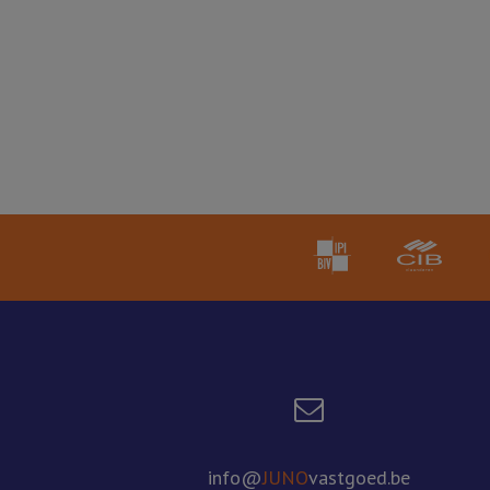
info@
JUNO
vastgoed.be