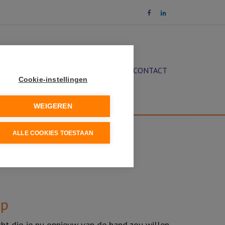
OCHT
DIENSTEN
NIEUWS
CONTACT
Cookie-instellingen
WEIGEREN
ALLE COOKIES TOESTAAN
op
cht die je nu opnieuw van de hand zou willen