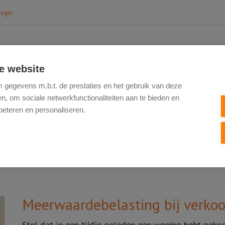
login
e website
HOME
TE KOOP
NIEUWBOUW
VERK
gegevens m.b.t. de prestaties en het gebruik van deze
, om sociale netwerkfunctionaliteiten aan te bieden en
beteren en personaliseren.
Meerwaardebelasting bij verko
Stel dat je een tijdje geleden een woning hebt geko