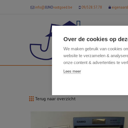
info@
JUNO
vastgoed.be
09/328.57.78
eigenaars
Over de cookies op dez
We maken gebruik van cookies om 
website te verzamelen & analyseren
onze content & advertenties te ver
Lees meer
Terug naar overzicht