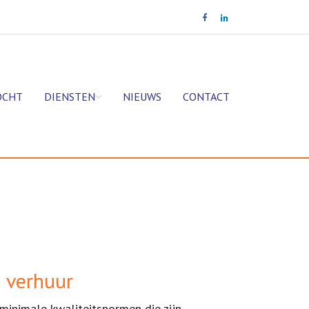
OCHT
DIENSTEN
NIEUWS
CONTACT
j verhuur
nimale kwaliteitsnormen die zijn