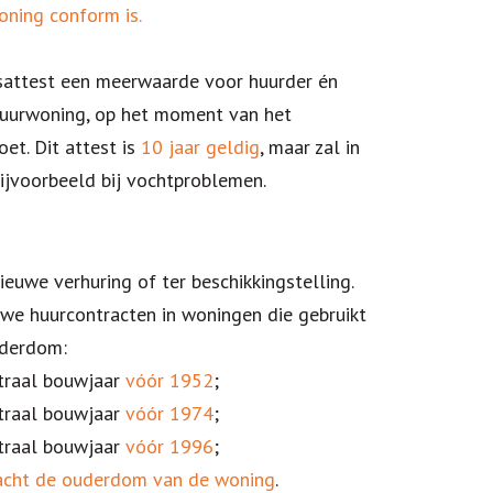
ning conform is.
tsattest een meerwaarde voor huurder én
 huurwoning, op het moment van het
et. Dit attest is
10 jaar geldig
, maar zal in
ijvoorbeeld bij vochtproblemen.
ieuwe verhuring of ter beschikkingstelling.
euwe huurcontracten in woningen die gebruikt
uderdom:
traal bouwjaar
vóór 1952
;
traal bouwjaar
vóór 1974
;
traal bouwjaar
vóór 1996
;
cht de ouderdom van de woning
.