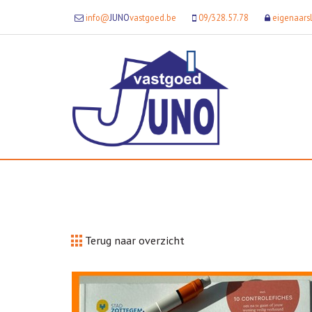
info@
JUNO
vastgoed.be
09/328.57.78
eigenaars
Terug naar overzicht