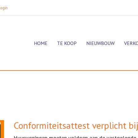
login
HOME
TE KOOP
NIEUWBOUW
VERK
Conformiteitsattest verplicht bi
Huurwoningen moeten voldoen aan de vastgelegde mi