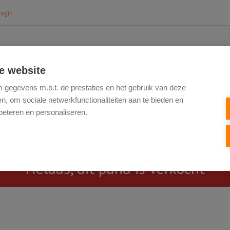
login
e website
HOME
TE KOOP
NIEUWBOUW
VERK
gegevens m.b.t. de prestaties en het gebruik van deze
, om sociale netwerkfunctionaliteiten aan te bieden en
beteren en personaliseren.
Helaas, dit pand is verkocht