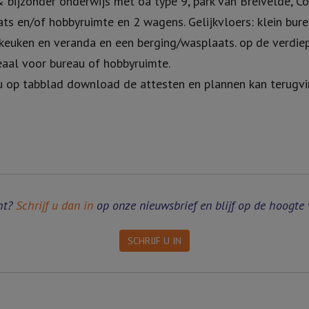
bijzonder onderwijs met oa type 9, park van Breivelde, Col
ats en/of hobbyruimte en 2 wagens. Gelijkvloers: klein bur
nkeuken en veranda en een berging/wasplaats. op de verdi
eaal voor bureau of hobbyruimte.
 op tabblad download de attesten en plannen kan terug
ht?
Schrijf u dan in
op onze nieuwsbrief en blijf op de hoogte 
SCHRIJF U IN