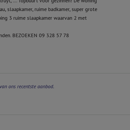
ruyt, .... Topbuurt voor gezinnen! De woning
eau, slaapkamer, ruime badkamer, super grote
eping 3 ruime slaapkamer waarvan 2 met
vinden. BEZOEKEN 09 328 57 78
van ons recentste aanbod.