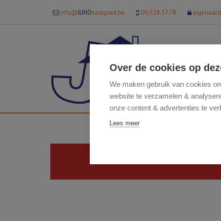
info@
JUNO
vastgoed.be
09/328.57.78
eigenaars
Over de cookies op dez
We maken gebruik van cookies om 
website te verzamelen & analyseren
onze content & advertenties te ver
Lees meer