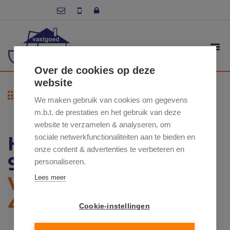
Over de cookies op deze
website
Terug naar overzicht
We maken gebruik van cookies om gegevens
m.b.t. de prestaties en het gebruik van deze
website te verzamelen & analyseren, om
HOOGSTRAAT 36 ,
sociale netwerkfunctionaliteiten aan te bieden en
onze content & advertenties te verbeteren en
9620 ZOTTEGEM
personaliseren.
VRAAGPRIJS: €
Lees meer
499 250
Cookie-instellingen