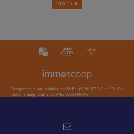
SCHRIJF U IN
Vastgoedmakelaar-bemiddelaar BIV België BIV 503.345 en 509.426
Ondernemingsnummer BTW-BE 0884 688 696