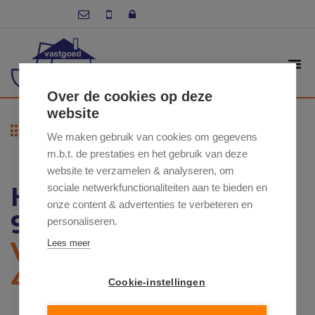
Over de cookies op deze
website
Terug naar overzicht
We maken gebruik van cookies om gegevens
m.b.t. de prestaties en het gebruik van deze
website te verzamelen & analyseren, om
HOOGSTRAAT 36 ,
sociale netwerkfunctionaliteiten aan te bieden en
onze content & advertenties te verbeteren en
9620 ZOTTEGEM
personaliseren.
VRAAGPRIJS: €
Lees meer
499 250
Cookie-instellingen