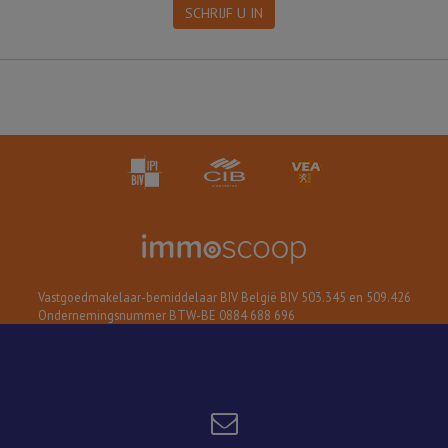
SCHRIJF U IN
Vastgoedmakelaar-bemiddelaar BIV België BIV 503.345 en 509.426
Ondernemingsnummer BTW-BE 0884 688 696