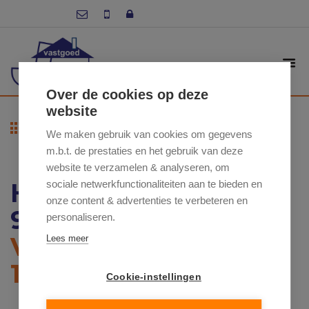
Over de cookies op deze
website
Terug naar overzicht
We maken gebruik van cookies om gegevens
m.b.t. de prestaties en het gebruik van deze
website te verzamelen & analyseren, om
HOOGSTRAAT 37 ,
sociale netwerkfunctionaliteiten aan te bieden en
onze content & advertenties te verbeteren en
9620 ZOTTEGEM
personaliseren.
VRAAGPRIJS: €
Lees meer
185 000
Cookie-instellingen