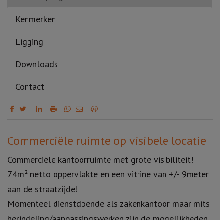
Kenmerken
Ligging
Downloads
Contact
Omschrijving
Commerciële ruimte op visibele locatie
Commerciële kantoorruimte met grote visibiliteit!
74m² netto oppervlakte en een vitrine van +/- 9meter
aan de straatzijde!
Momenteel dienstdoende als zakenkantoor maar mits
herindeling/aanpassingswerken zijn de mogelijkheden