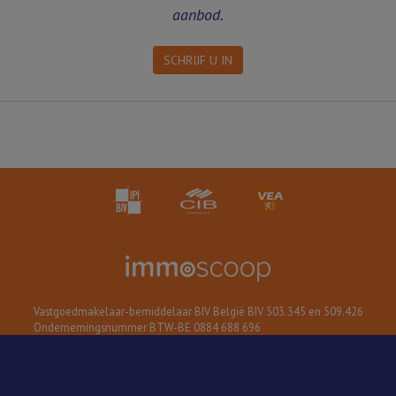
aanbod.
SCHRIJF U IN
Vastgoedmakelaar-bemiddelaar BIV België BIV 503.345 en 509.426
Ondernemingsnummer BTW-BE 0884 688 696