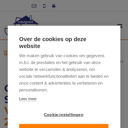
Over de cookies op deze
website
Terug naar overzicht
We maken gebruik van cookies om gegevens
Volgend pand
m.b.t. de prestaties en het gebruik van deze
website te verzamelen & analyseren, om
sociale netwerkfunctionaliteiten aan te bieden en
onze content & advertenties te verbeteren en
GROENLAAN 76 / A ,
personaliseren.
9550 HERZELE
Lees meer
VRAAGPRIJS: €
Cookie-instellingen
219 750